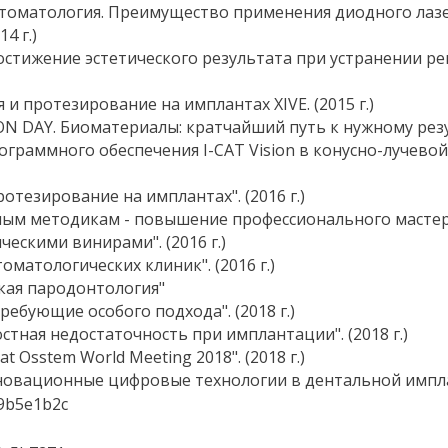
стоматология. Преимущество применения диодного лазе
4 г.)
остижение эстетического результата при устранении ре
и протезирование на имплантах XIVE. (2015 г.)
 DAY. Биоматериалы: кратчайший путь к нужному резуль
ограммного обеспечения I-CAT Vision в конусно-лучев
отезирование на имплантах". (2016 г.)
ным методикам - повышение профессионального мастерств
ческими винирами". (2016 г.)
оматологических клиник". (2016 г.)
кая пародонтология"
ребующие особого подхода". (2018 г.)
стная недостаточность при имплантации". (2018 г.)
 Osstem World Meeting 2018". (2018 г.)
овационные цифровые технологии в дентальной имплант