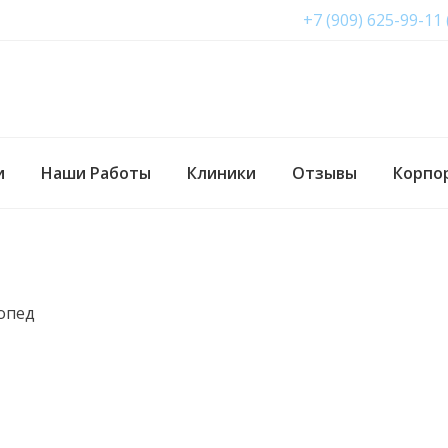
+7 (909) 625-99-11
и
Наши Работы
Клиники
Отзывы
Корпо
топед