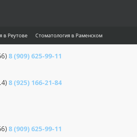
я в Реутове
Стоматология в Раменском
66)
8 (909) 625-99-11
.4)
8 (925) 166-21-84
66)
8 (909) 625-99-11